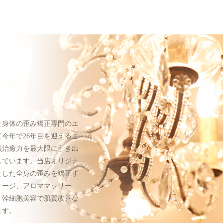
と身体の歪み矯正専門のエ
今年で26年目を迎えるこ
然治癒力を最大限に引き出
しています。当店オリジナ
とした全身の歪みを矯正す
サージ、アロママッサー
、幹細胞美容で肌質改善な
ます。