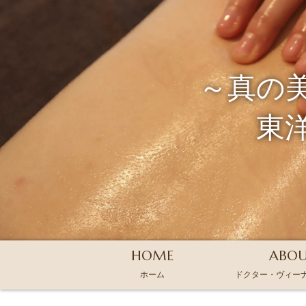
～真の
東
HOME
ABO
ホーム
ドクター・ヴィー