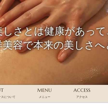
美しさとは健康があって
洋美容で本来の美しさへ
UT
MENU
ACCESS
ナスについて
メニュー
アクセス