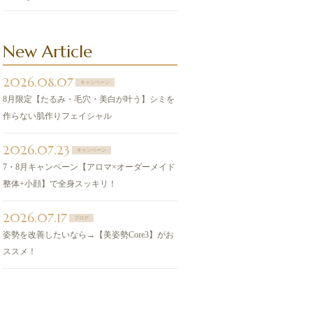
New Article
2026.08.07
キャンペーン
8月限定【たるみ・毛穴・美白が叶う】シミを
作らない肌作りフェイシャル
2026.07.23
キャンペーン
7・8月キャンペーン【アロマ×オーダーメイド
整体+小顔】で全身スッキリ！
2026.07.17
ブログ
姿勢を改善したいなら→【美姿勢Core3】がお
ススメ！