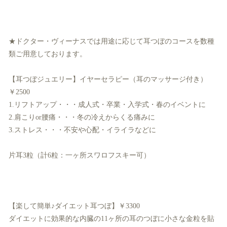
★ドクター・ヴィーナスでは用途に応じて耳つぼのコースを数種
類ご用意しております。
【耳つぼジュエリー】イヤーセラピー（耳のマッサージ付き）
￥2500
1.リフトアップ・・・成人式・卒業・入学式・春のイベントに
2.肩こりor腰痛・・・冬の冷えからくる痛みに
3.ストレス・・・不安や心配・イライラなどに
片耳3粒（計6粒：一ヶ所スワロフスキー可）
【楽して簡単♪ダイエット耳つぼ】￥3300
ダイエットに効果的な内臓の11ヶ所の耳のつぼに小さな金粒を貼