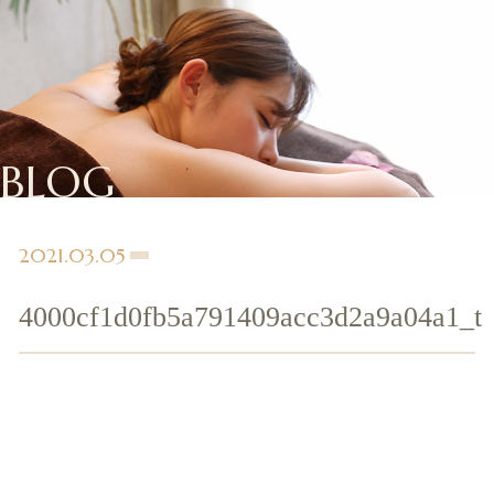
BLOG
2021.03.05
4000cf1d0fb5a791409acc3d2a9a04a1_t