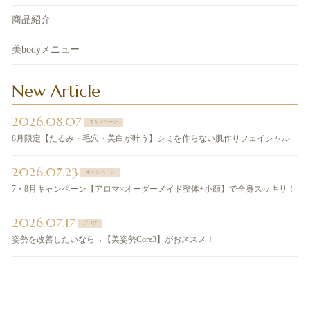
商品紹介
美bodyメニュー
New Article
2026.08.07
キャンペーン
8月限定【たるみ・毛穴・美白が叶う】シミを作らない肌作りフェイシャル
2026.07.23
キャンペーン
7・8月キャンペーン【アロマ×オーダーメイド整体+小顔】で全身スッキリ！
2026.07.17
ブログ
姿勢を改善したいなら→【美姿勢Core3】がおススメ！