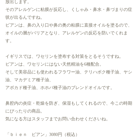
放出します。
そのアレルゲンに粘膜が反応し、くしゃみ・鼻水・鼻づまりの症
状が出るんですね。
ビアンは、鼻の入り口や鼻の奥の粘膜に直接オイルを塗るので、
オイルの層がバリアとなり、アレルゲンの反応を防いでくれま
す。
イギリスでは、ワセリンを塗布する対策をとるそうですね。
ビアンは、ワセリンにはない天然精油を6種配合。
そして美容品にも使われるフラワー油、テリハボク種子油、ヤシ
油、マカデミア種子油、
アボカド種子油、ホホバ種子油のブレンドオイルです。
鼻腔内の炎症・乾燥を防ぎ、保湿もしてくれるので、今この時期
にぴったりの商品。
気になる方はスタッフまでお問い合わせくださいね。
「ｂｉｅｎ ビアン」3080円（税込）