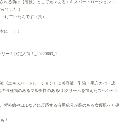
される前は【裏技】として元々あるエキスパートローション＋
染みでした！
り上げていたんです（笑）
本に！！！
液《エキスパートローション》に美容液・乳液・毛穴カバー成
地の６種類のあるマルチ性のあるCCクリームを加えたスペシャル
、紫外線やLEDなどに反応する有用成分が艶のある女優肌へと導
果も！