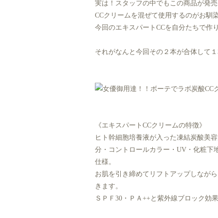
実は！スタッフの中でもこの商品が発売
CCクリームを混ぜて使用するのがお馴
今回のエキスパートCCを自分たちで作
それがなんと今回その２本が合体して１
《エキスパートCCクリームの特徴》
ヒト幹細胞培養液が入った凍結炭酸美容
分・コントロールカラー・UV・化粧下
仕様。
お肌を引き締めてリフトアップしながら
きます。
ＳＰＦ30・ＰＡ++と紫外線ブロック効