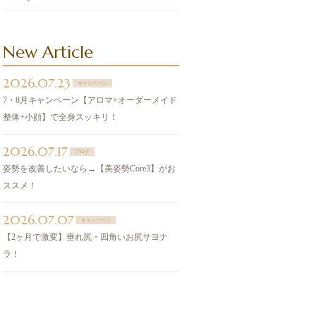
New Article
2026.07.23
キャンペーン
7・8月キャンペーン【アロマ×オーダーメイド
整体+小顔】で全身スッキリ！
2026.07.17
ブログ
姿勢を改善したいなら→【美姿勢Core3】がお
ススメ！
2026.07.07
キャンペーン
【2ヶ月で激変】垂れ尻・四角いお尻サヨナ
ラ！