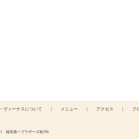
ご予約・お問い合わせ
予約はお電話または
専用フォームよりお問い合わせくだ
047-165-8975
ご予約はこちら >
・ヴィーナスについて
|
メニュー
|
アクセス
|
ブ
21 穂高第一ブラザーズ柏706