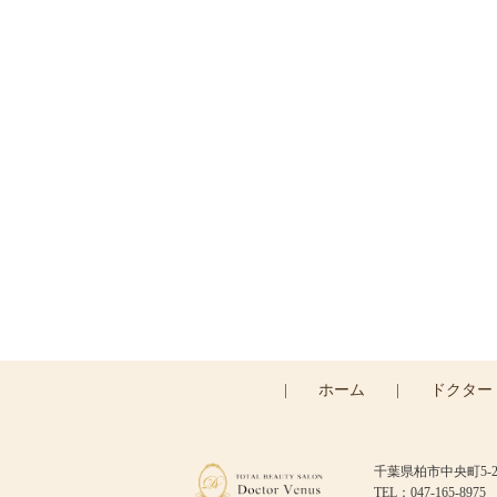
ご
|
ホーム
|
ドクター
千葉県柏市中央町5-
TEL：047-165-8975