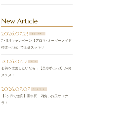
New Article
2026.07.23
キャンペーン
7・8月キャンペーン【アロマ×オーダーメイド
整体+小顔】で全身スッキリ！
2026.07.17
ブログ
姿勢を改善したいなら→【美姿勢Core3】がお
ススメ！
2026.07.07
キャンペーン
【2ヶ月で激変】垂れ尻・四角いお尻サヨナ
ラ！