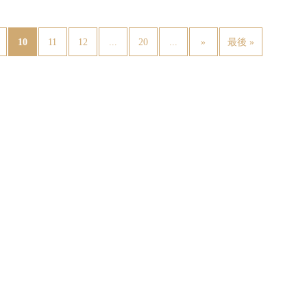
10
...
...
11
12
20
»
最後 »
ご予約・お問い合わせ
予約はお電話または
専用フォームよりお問い合わせくだ