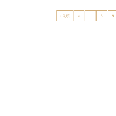
...
« 先頭
«
8
9
ご