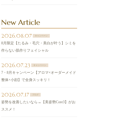
New Article
2026.08.07
キャンペーン
8月限定【たるみ・毛穴・美白が叶う】シミを
作らない肌作りフェイシャル
2026.07.23
キャンペーン
7・8月キャンペーン【アロマ×オーダーメイド
整体+小顔】で全身スッキリ！
2026.07.17
ブログ
姿勢を改善したいなら→【美姿勢Core3】がお
ススメ！