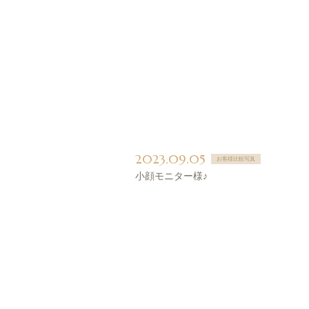
2023.09.05
お客様比較写真
小顔モニター様♪