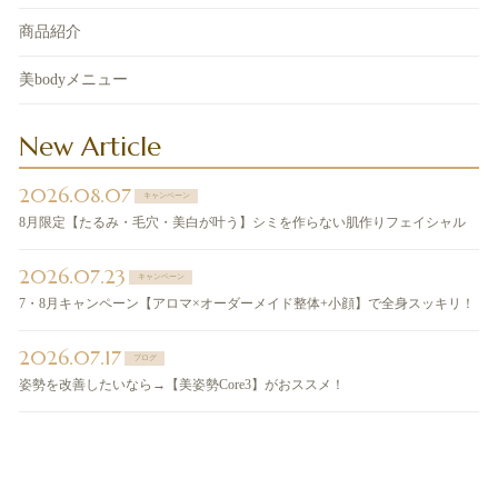
商品紹介
美bodyメニュー
New Article
2026.08.07
キャンペーン
8月限定【たるみ・毛穴・美白が叶う】シミを作らない肌作りフェイシャル
2026.07.23
キャンペーン
7・8月キャンペーン【アロマ×オーダーメイド整体+小顔】で全身スッキリ！
2026.07.17
ブログ
姿勢を改善したいなら→【美姿勢Core3】がおススメ！