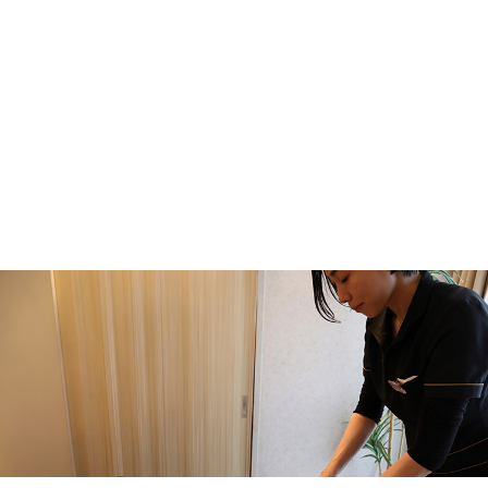
【2ヶ月で激変】垂れ尻・四角いお尻サヨナ
ラ！
2026.06.02
【腸活】ファスティングキャンペーンのお知ら
せ