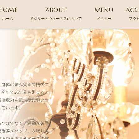
HOME
ABOUT
MENU
ACC
ホーム
ドクター・ヴィーナスについて
メニュー
アク
と身体の歪み矯正専門のエ
今年で26年目を迎えるこ
然治癒力を最大限に引き出
しています。
るだけでなく、運動が苦手
勢改善メソッド」を取り入
矯正や東洋医学ベースの整