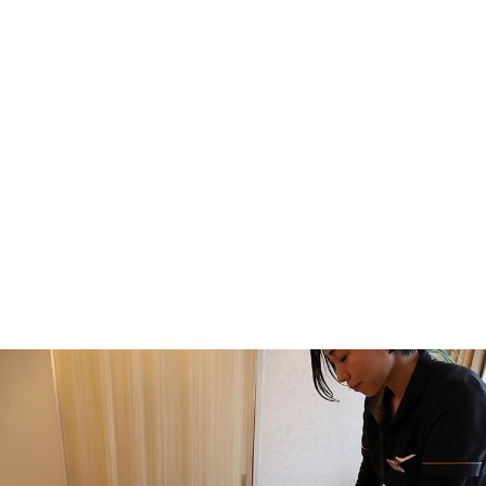
2026.07.17
姿勢を改善したいなら→【美姿勢Core3】がお
ススメ！
2026.07.07
【2ヶ月で激変】垂れ尻・四角いお尻サヨナ
ラ！