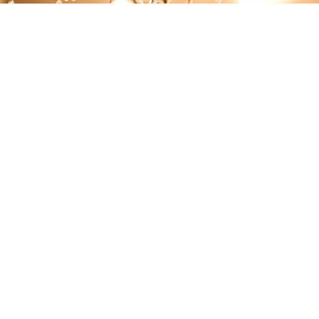
2026.08.07
8月限定【たるみ・毛穴・美白が叶う】シミを
作らない肌作りフェイシ…
2026.07.23
7・8月キャンペーン【アロマ×オーダーメイド
整体+小顔】で全身ス…