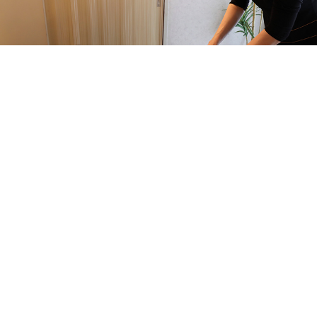
Salon Name
株式会社ドクター・ヴィーナス
Address
千葉県柏市中央町5-21
穂高第一ブラザーズ柏706
Open
平日 9：30～20：00 / 土日 9：30～18：00
Telephone
047-165-8975
Closed Day
月曜日
Nearest Sta
JR常磐線「柏駅」徒歩約5分
東武野田線「柏駅」徒歩約5分
LINE