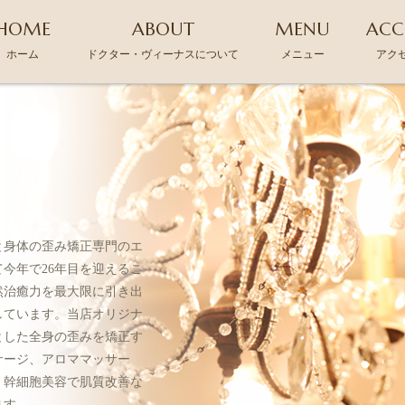
HOME
ABOUT
MENU
ACC
ホーム
ドクター・ヴィーナスについて
メニュー
アク
と身体の歪み矯正専門のエ
今年で26年目を迎えるこ
然治癒力を最大限に引き出
しています。当店オリジナ
とした全身の歪みを矯正す
サージ、アロママッサー
、幹細胞美容で肌質改善な
ます。