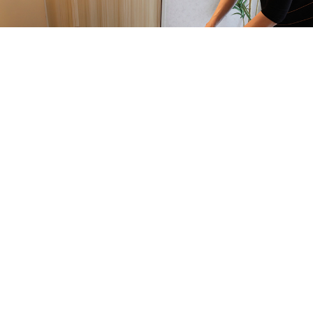
Salon Name
株式会社ドクター・ヴィーナス
Address
千葉県柏市中央町5-21
穂高第一ブラザーズ柏706
Open
平日 9：30～20：00 / 土日 9：30～18：00
Telephone
047-165-8975
Closed Day
月曜日
Nearest Sta
JR常磐線「柏駅」徒歩約5分
東武野田線「柏駅」徒歩約5分
LINE
Facebook
Instagram