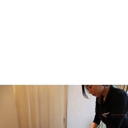
2026.07.17
姿勢を改善したいなら→【美姿勢Core3】がお
ススメ！
2026.07.07
【2ヶ月で激変】垂れ尻・四角いお尻サヨナ
ラ！