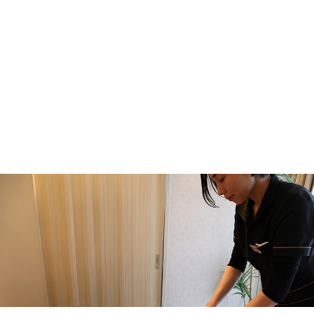
【2ヶ月で激変】垂れ尻・四角いお尻サヨナ
ラ！
2026.06.02
【腸活】ファスティングキャンペーンのお知ら
せ