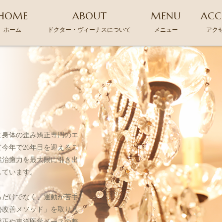
HOME
ABOUT
MENU
ACC
ホーム
ドクター・ヴィーナスについて
メニュー
アク
と身体の歪み矯正専門のエ
今年で26年目を迎えるこ
然治癒力を最大限に引き出
しています。
るだけでなく、運動が苦手
勢改善メソッド」を取り入
矯正や東洋医学ベースの整