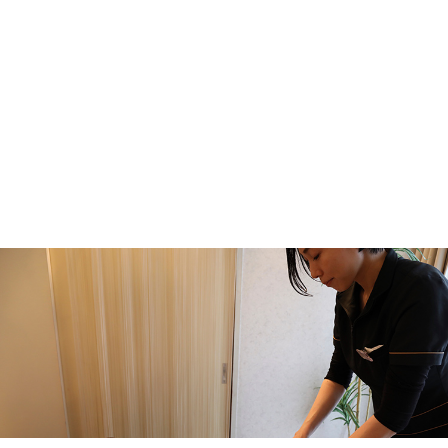
【2ヶ月で激変】垂れ尻・四角いお尻サヨナ
ラ！
2026.06.02
【腸活】ファスティングキャンペーンのお知ら
せ