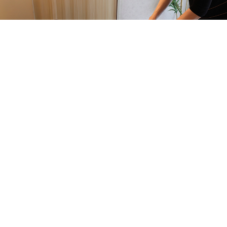
Salon Name
ドクター・ヴィーナス
Address
千葉県柏市中央町5-21
穂高第一ブラザーズ柏706
Open
平日 9：30～20：00 / 土日 9：30～18：00
Telephone
047-165-8975
Closed Day
月曜日
Nearest Sta
JR常磐線「柏駅」徒歩約5分
東武野田線「柏駅」徒歩約5分
LINE
Facebook
Instagram