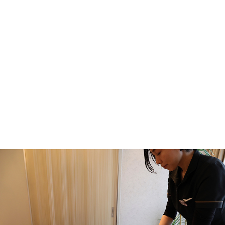
2026.07.17
姿勢を改善したいなら→【美姿勢Core3】がお
ススメ！
2026.07.07
【2ヶ月で激変】垂れ尻・四角いお尻サヨナ
ラ！