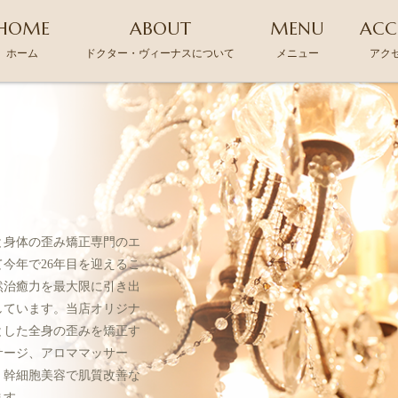
HOME
ABOUT
MENU
ACC
ホーム
ドクター・ヴィーナスについて
メニュー
アク
と身体の歪み矯正専門のエ
今年で26年目を迎えるこ
然治癒力を最大限に引き出
しています。当店オリジナ
とした全身の歪みを矯正す
サージ、アロママッサー
、幹細胞美容で肌質改善な
ます。