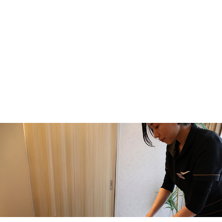
【2ヶ月で激変】垂れ尻・四角いお尻サヨナ
ラ！
2026.06.02
【腸活】ファスティングキャンペーンのお知ら
せ