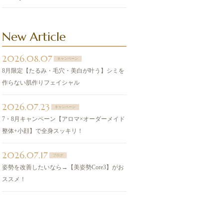
New Article
2026.08.07
キャンペーン
8月限定【たるみ・毛穴・美白が叶う】シミを
作らない肌作りフェイシャル
2026.07.23
キャンペーン
7・8月キャンペーン【アロマ×オーダーメイド
整体+小顔】で全身スッキリ！
2026.07.17
ブログ
姿勢を改善したいなら→【美姿勢Core3】がお
ススメ！