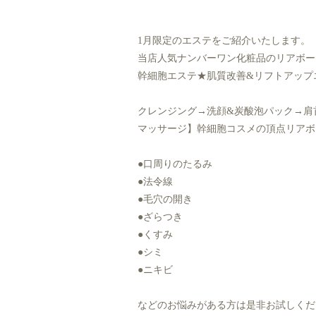
1月限定のエステをご紹介いたします。
当店人気ナンバーワン化粧品のリアボーテ
幹細胞エステ★肌質改善&リフトアップエステ
クレンジング→洗顔&炭酸泡パック→肩
マッサージ】幹細胞コスメの頂点リアボ
●口周りのたるみ
●法令線
●毛穴の開き
●ざらつき
●くすみ
●シミ
●ニキビ
などのお悩みがある方は是非お試しくだ