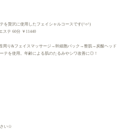
を贅沢に使用したフェイシャルコースです(^○^)
 60分 ￥11440
首周り&フェイスマッサージ→幹細胞パック→整肌→炭酸ヘッド
ーテを使用。年齢による肌のたるみやシワ改善に◎！
さい☆